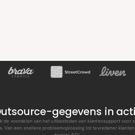
utsource-gegevens in act
jk de voordelen van het uitbesteden van klantensupport voor s
ps. Van een snellere probleemoplossing tot tevredener klanten
hogere ROI.