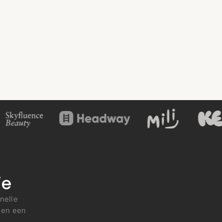
ie
nelle
 en een