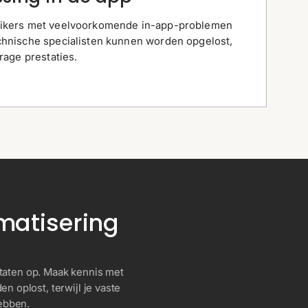
ruikers met veelvoorkomende in-app-problemen
echnische specialisten kunnen worden opgelost,
trage prestaties.
matisering
ltaten op. Maak kennis met
n oplost, terwijl je vaste
ebben.