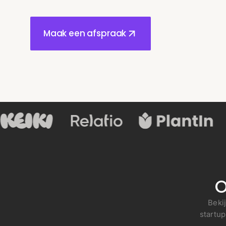
Maak een afspraak
O
Beki
startu