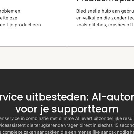
problemen,
Bied snelle hulp aan geb
eiteloze
en valkuilen die zonder t
eeft je product een
zoals glitches, crashes of 
rvice uitbesteden: AI-auto
voor je supportteam
enservice in combinatie met slimme AI levert uitzonderlijke resu
iceassistent die terugkerende vragen direct in slechts 15 seconde
s complexe zaken aanpakken die een menselijke aanpak nodig h