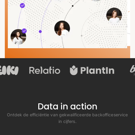
Data in action
Ontdek de efficiëntie van gekwalificeerde backofficeservice
in cijfers.