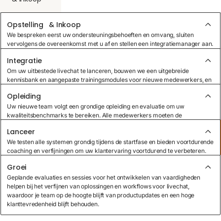
Opstelling & Inkoop
Integratie
We bespreken eerst uw ondersteuningsbehoeften en omvang, sluiten
vervolgens de overeenkomst met u af en stellen een integratiemanager aan.
Onze rekruteringsspecialisten gebruiken gerichte inkoopmethoden om uw
Integratie
perfecte uitbestede livechatteam samen te stellen.
Opleiding
Om uw uitbestede livechat te lanceren, bouwen we een uitgebreide
kennisbank en aangepaste trainingsmodules voor nieuwe medewerkers, en
stellen we workflows op die verzoeken van klanten efficiënt beheren en
Opleiding
tegelijkertijd voldoen aan uw bedrijfsdoelstellingen.
Lanceer
Uw nieuwe team volgt een grondige opleiding en evaluatie om uw
kwaliteitsbenchmarks te bereiken. Alle medewerkers moeten de
beoordelingen met succes voltooien, zodat ze klaar zijn om uitzonderlijke
Lanceer
klantenservice te bieden via meerdere kanalen.
Groei
We testen alle systemen grondig tijdens de startfase en bieden voortdurende
coaching en verfijningen om uw klantervaring voortdurend te verbeteren.
Groei
Geplande evaluaties en sessies voor het ontwikkelen van vaardigheden
helpen bij het verfijnen van oplossingen en workflows voor livechat,
waardoor je team op de hoogte blijft van productupdates en een hoge
klanttevredenheid blijft behouden.