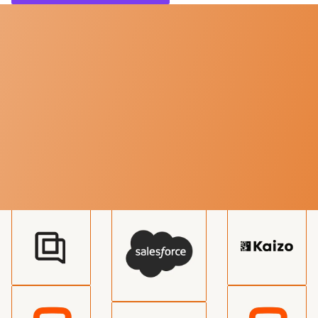
TECHNOLOGIE
Diverse service-integraties
beschikbaar
We kunnen integreren met alle grote systemen voor live chat
outsourcing of een nieuwe integratie speciaal voor jou
toevoegen.