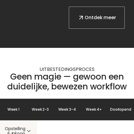
Ontdek meer
UITBESTEDINGSPROCES
Geen magie — gewoon een
duidelijke, bewezen workflow
Week 1
Week 2-3
Week 3-4
Week 4+
Doorlopend
Opstelling
& Inkoop