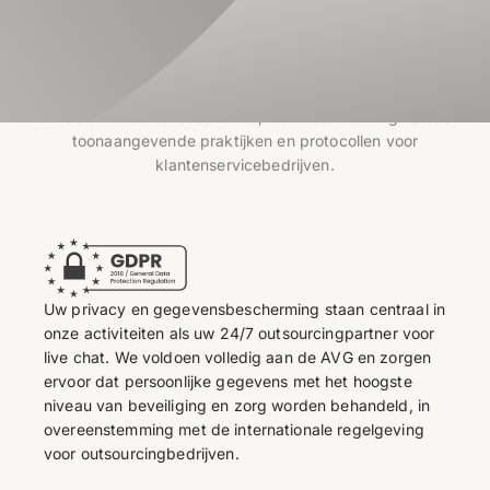
Gegevensveiligheid waarop u
kunt vertrouwen
Wanneer u chatondersteuning aan ons uitbesteedt, kunt u er
zeker van zijn dat klantgegevens en alle servicesystemen
consistent worden beschermd, met inachtneming van de
toonaangevende praktijken en protocollen voor
klantenservicebedrijven.
Uw privacy en gegevensbescherming staan centraal in
onze activiteiten als uw 24/7 outsourcingpartner voor
live chat. We voldoen volledig aan de AVG en zorgen
ervoor dat persoonlijke gegevens met het hoogste
niveau van beveiliging en zorg worden behandeld, in
overeenstemming met de internationale regelgeving
voor outsourcingbedrijven.