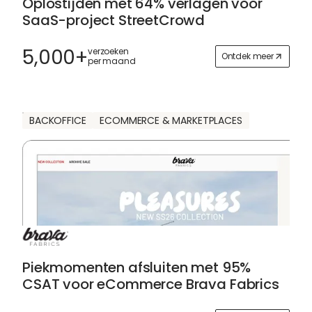
Oplostijden met 64% verlagen voor
SaaS-project StreetCrowd
5,000+
verzoeken
Ontdek meer
per maand
BACKOFFICE
ECOMMERCE & MARKETPLACES
Piekmomenten afsluiten met 95%
CSAT voor eCommerce Brava Fabrics