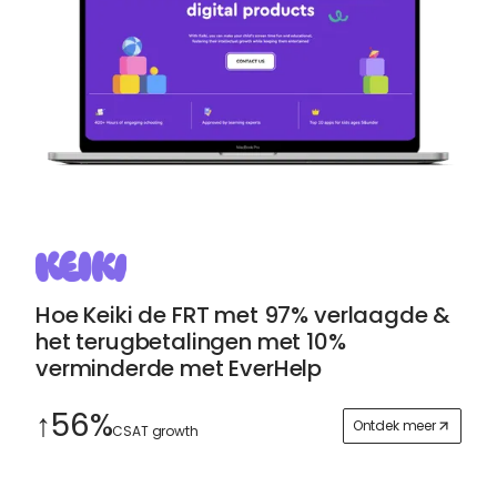
Hoe Keiki de FRT met 97% verlaagde &
het terugbetalingen met 10%
verminderde met EverHelp
↑56%
Ontdek meer
CSAT growth