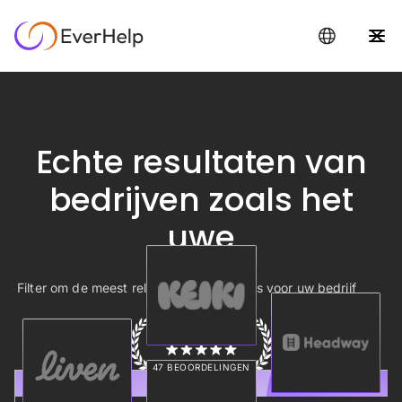
Echte resultaten van
bedrijven zoals het
uwe
Filter om de meest relevante casestudies voor uw bedrijf
te vinden
BEOORDEELD OP
47 BEOORDELINGEN