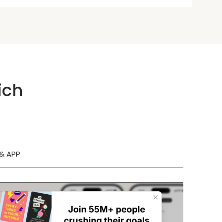
ich
& APP
T