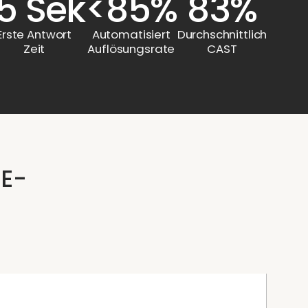
15 Sek
<85%
83%
Erste Antwort
Automatisiert
Durchschnittlich
Zeit
Auflösungsrate
CAST
 E-