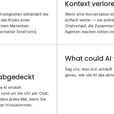
Kontext verlor
reitigkeiten behandelt die
Wenn eine Konversation ein
das Risiko einer
einfach weiter — sie enthä
 einen Menschen
Chatverlauf, die Zusamme
ormeller Streit wird.
Agenten machen mitten im Sc
What could AI 
Sag uns, was sich anhäuft.
 abgedeckt
genau, wie viel KI das ab
e KI wickelt
 rund um die Uhr per Chat,
dass jedes Mal, wenn Sie
iter hinzukommen.