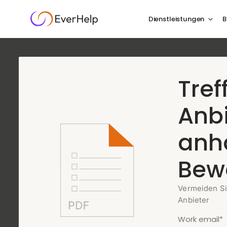
Dienstleistungen
B
KI-Agent für E-
Tref
Erlebnisse nach 
Anb
mühelos macht
anh
Bew
85% der Kaufabwicklung waren abgedeckt: Auftragsve
Wiederherstellung des Warenkorbs und mehr — automa
Vermeiden Si
Menschen.
Anbieter