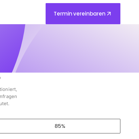
Termin vereinbaren
I
?
ioniert,
Anfragen
utet.
85%