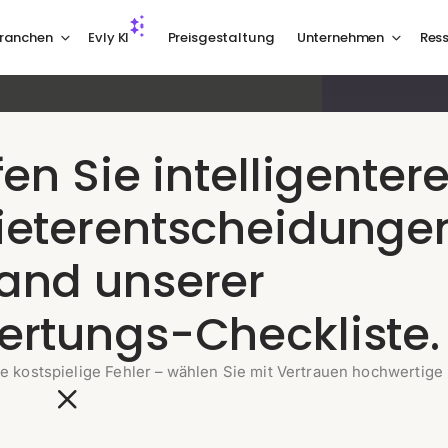
ranchen
Evly KI
Preisgestaltung
Unternehmen
Res
Commerce, der
fen Sie intelligenter
dem Kauf
ieterentscheidunge
and unserer
ertungs-Checkliste.
rfolgung, Retouren, Zahlungen,
tisiert durch KI, unterstützt von
e kostspielige Fehler – wählen Sie mit Vertrauen hochwertige