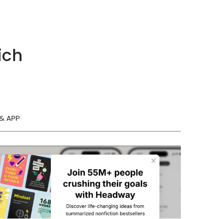
ich
& APP
T