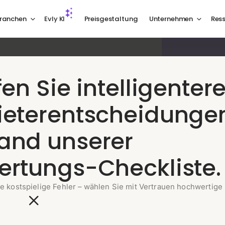
ranchen
Evly KI
Preisgestaltung
Unternehmen
Res
isen,
fen Sie intelligenter
e
ieterentscheidunge
Momente,
and unserer
ertungs-Checkliste.
matisch. Ihr Team konzentriert sich auf
rdern, mit dem vollständigen PNR-
e kostspielige Fehler – wählen Sie mit Vertrauen hochwertige