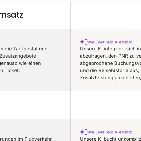
Umsatz
Wie EverHelp AI es löst.
 die Tarifgestaltung
Unsere KI integriert sich
e Zusatzangebote
abzufragen, den PNR zu ve
 genauso wie einen
abgebrochene Buchungsvor
n Ticket.
und die Reisehistorie aus
Zusatzleistung anzubieten
Wie EverHelp AI es löst.
rungen im Flugverkehr
Unsere KI bucht unkompliz