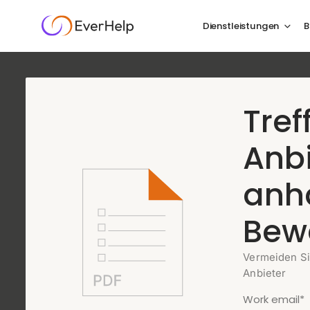
Dienstleistungen
B
Agenten-KI für Re
Tref
entwickelt für di
Anb
die zählen
anh
Bew
Wir bearbeiten bis zu 85 % Ihrer Reisegespräche auto
die Momente, die menschliches Urteilsvermögen erfo
Vermeiden Si
Kontext bei jeder Eskalation.
Anbieter