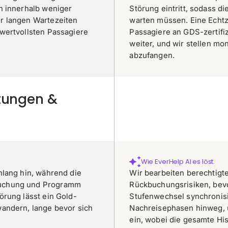
n innerhalb weniger
Störung eintritt, sodass d
r langen Wartezeiten
warten müssen. Eine Echtze
wertvollsten Passagiere
Passagiere an GDS-zertifiz
weiter, und wir stellen mo
abzufangen.
ttungen &
Wie EverHelp AI es löst.
nlang hin, während die
Wir bearbeiten berechtig
Buchung und Programm
Rückbuchungsrisiken, bevo
örung lässt ein Gold-
Stufenwechsel synchronisi
andern, lange bevor sich
Nachreisephasen hinweg, 
ein, wobei die gesamte Hi