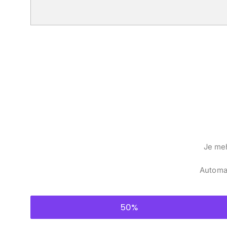
Je meh
Automat
50%