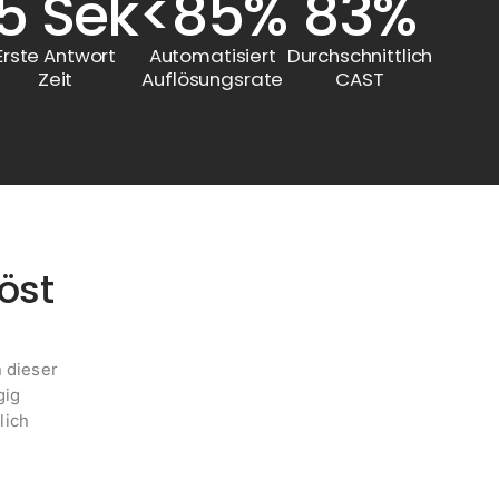
15 Sek
<85%
83%
Erste Antwort
Automatisiert
Durchschnittlich
Zeit
Auflösungsrate
CAST
öst
 dieser
gig
lich