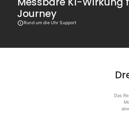
Messbare KI-Wirkung f
Journey
Rund um die Uhr Support
Dr
Das Re
Mo
abw