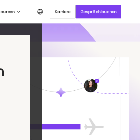
sourcen
Karriere
Gespräch buchen
e
n