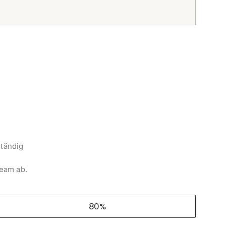
ständig
Team ab.
80%