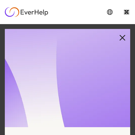
25 JUN 2025
Maak kennis met Evly:
EverHelp lanceert zijn
eigen AI-
klantenserviceagent