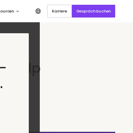
sourcen
Karriere
Gespräch buchen
—
verHelp
.
 KI-
en