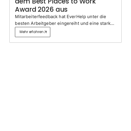
dem Best Places to Work
Award 2026 aus
Mitarbeiterfeedback hat EverHelp unter die
besten Arbeitgeber eingereiht und eine starke
Unternehmenskultur hervorgehoben, die
Mehr erfahren
parallel zum rasanten Unternehmenswachstum
aufgebaut wurde.