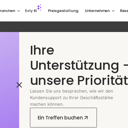
ranchen
Evly KI
Preisgestaltung
Unternehmen
Res
Ihre
25 JUN 2025
Unterstützung 
 Sie Evly kennen: E
unsere Priorität
ncht seinen eigenen
undenservice-Agent
Lassen Sie uns besprechen, wie wir den
Kundensupport zu Ihrer Geschäftsstärke
machen können.
Ein Treffen buchen