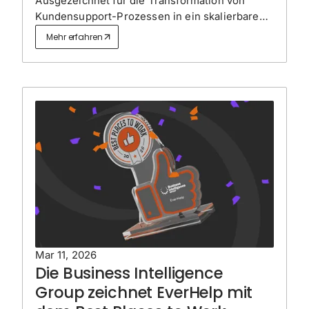
Ausgezeichnet für die Transformation von
Kundensupport-Prozessen in ein skalierbares,
automatisierungsgetriebenes System ohne
Mehr erfahren
Einbußen bei der Servicequalität.
Mar 11, 2026
Die Business Intelligence
Group zeichnet EverHelp mit