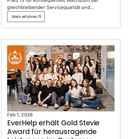
Platz 13 für konsequentes Wachstum bei
gleichbleibender Servicequalität und
langfristigen Kundenbeziehungen.
Mehr erfahren
Feb 1, 2026
EverHelp erhält Gold Stevie
Award für herausragende