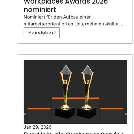
Workplaces Awards 2026
nominiert
Nominiert für den Aufbau einer
mitarbeiterorientierten Unternehmenskultur
mit Fokus auf Mitarbeiterwohlbefinden,
Mehr erfahren
Mitarbeiterbindung und skalierbare
Teamentwicklung in globalen Organisationen.
Jan 29, 2026