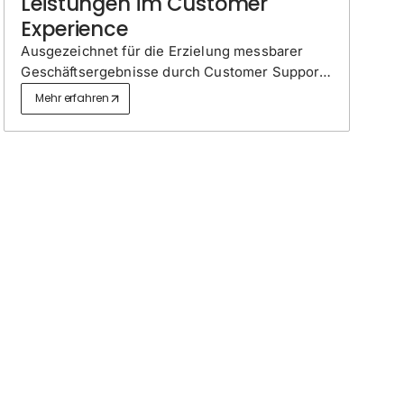
Leistungen im Customer
Experience
Ausgezeichnet für die Erzielung messbarer
Geschäftsergebnisse durch Customer Support,
mit Verbesserungen in den Bereichen
Mehr erfahren
Kundenbindung, Zufriedenheit und
langfristiges Kundenwachstum.