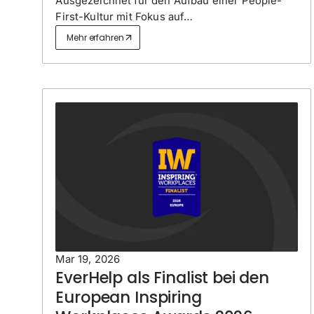
Ausgezeichnet für den Aufbau einer People-
First-Kultur mit Fokus auf
Mitarbeiterwohlbefinden, Führung, Inklusion
Mehr erfahren
und nachhaltigem Teamwachstum.
Mar 19, 2026
EverHelp als Finalist bei den
European Inspiring