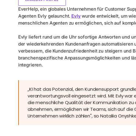
EverHelp, ein globales Unternehmen für Customer Sup
Agenten Evly gelauncht.
Evly
wurde entwickelt, um wi
menschlichen Agenten zu ermöglichen, sich auf komple
Evly liefert rund um die Uhr sofortige Antworten und u
der wiederkehrenden Kundenanfragen automatisieren un
verbessern, die Kundenzufriedenheit zu steigern und B
branchenspezifische Anpassungsmöglichkeiten und läs
integrieren.
„KI hat das Potenzial, den Kundensupport grundl
verantwortungsvoll eingesetzt wird. Mit Evly war
die menschliche Qualität der Kommunikation zu 
abnehmen, ermöglichen wir Teams, sich auf die G
Unternehmen wirklich zählen", so Nataliia Onyshk