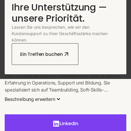
Ihre Unterstützung —
unsere Priorität.
ÜBER DEN AUTOR
Lassen Sie uns besprechen, wie wir den
Kundensupport zu Ihrer Geschäftsstärke machen
können.
Olha Vorobei
Ein Treffen buchen
BETRIEBSLEITER FÜR DEN SUPPORT
Olha Vorobei ist Delivery Managerin mit über 5 Jahren
Erfahrung in Operations, Support und Bildung. Sie
spezialisiert sich auf Teambuilding, Soft-Skills-
Entwicklung und Prozessoptimierung. Bei EverHelp
Beschreibung erweitern
verbindet sie Personalmanagement mit datengestützter
Effizienz. Durch ihren Aufstieg vom Agent zum Team
Lead verfügt sie über tiefe Expertise in KPI-Management,
LinkedIn
Datenanalyse und der Verfeinerung von Scorecards, um