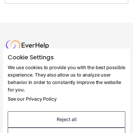
Cookie Settings
We use cookies to provide you with the best possible
experience. They also allow us to analyze user
behavior in order to constantly improve the website
Lassen Sie Uns Zusammenarbeiten:
sales@ever-help.net
for you.
See our Privacy Policy
Lassen Sie Uns Eine Partnerschaft Eingehen:
news@ever-help.net
clutch / 5.0 Punkte
47
Bewertungen
Reject all