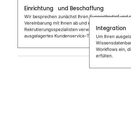
Integrati
Einrichtung und Beschaffung
Wir besprechen zunächst Ihren Supportbedarf und 
Vereinbarung mit Ihnen ab und ernennen einen Inte
Integration
Rekrutierungsspezialisten verwenden gezielte Besc
ausgelagertes Kundenservice-Team aufzubauen.
Um Ihren ausgela
Wissensdatenban
Workflows ein, di
erfüllen.