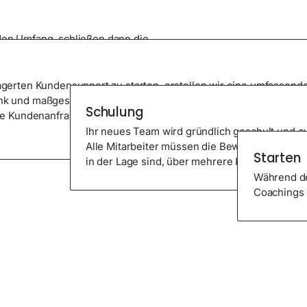
on
den Umfang, schließen dann die
grationsmanager. Unsere
Schulung
haffungsmethoden, um Ihr perfektes
gerten Kundensupport zu starten, erstellen wir eine umfassend
k und maßgeschneiderte Schulungsmodule für neue Mitarbeiter
Sta
Schulung
e Kundenanfragen effizient verwalten und gleichzeitig Ihre Gesch
Ihr neues Team wird gründlich geschult und ev
Alle Mitarbeiter müssen die Bewertungen erfol
Starten
in der Lage sind, über mehrere Kanäle einen 
Während de
Coachings 