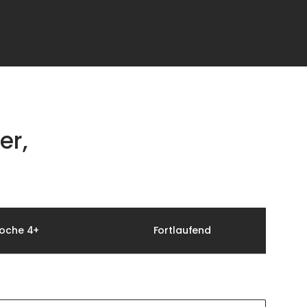
er,
oche 4+
Fortlaufend