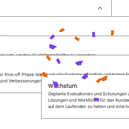
e
 und richten
rten
äftsziele
aluiert, um Ihre Qualitätsmaßstäbe zu erreichen.
greich abschließen, um sicherzustellen, dass sie
Wachstum
herausragenden Kundenservice zu bieten.
r Kick-off-Phase testen wir alle Systeme gründlich und bieten f
und Verbesserungen an, um Ihr Kundenerlebnis kontinuierlich z
Wachstum
Geplante Evaluationen und Schulungen 
Lösungen und Workflows für den Kunden
auf dem Laufenden zu halten und eine h